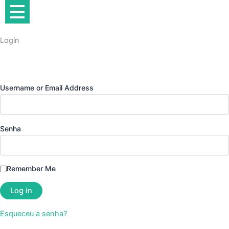
Ir
para
o
Login
conteúdo
Username or Email Address
Senha
Remember Me
Esqueceu a senha?