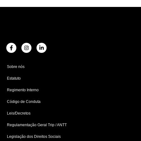
F
I
L
a
n
i
c
s
n
e
t
k
b
a
e
Sobre nós
o
g
d
o
r
i
Estatuto
k
a
n
-
m
-
f
i
Regimento Interno
n
Código de Conduta
Leis/Decretos
Regulamentação Geral Trip / ANTT
Legislação dos Direitos Sociais