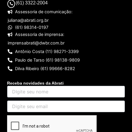
(61) 3322-2004
Assessoria de comunicação:
juliana@abrati.org.br
(61) 98314-0197
Assessoria de imprensa:
imprensabrati@dwbr.com.br
Antônio Costa (11) 98271-3399
Paulo de Tarso (61) 98138-9809
Dilva Ribeiro (61) 99666-8282
Receba novidades da Abrati
DIgite
seu
nome
Digite
seu
email