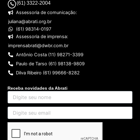
(61) 3322-2004
Assessoria de comunicação:
juliana@abrati.org.br
(61) 98314-0197
Assessoria de imprensa:
imprensabrati@dwbr.com.br
Antônio Costa (11) 98271-3399
Paulo de Tarso (61) 98138-9809
Dilva Ribeiro (61) 99666-8282
Receba novidades da Abrati
DIgite
seu
nome
Digite
seu
email