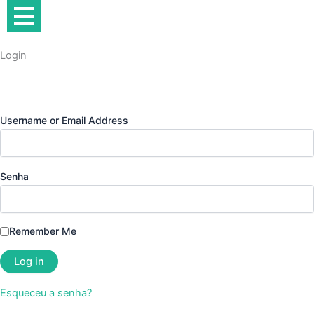
Ir
para
o
Login
conteúdo
Username or Email Address
Senha
Remember Me
Esqueceu a senha?