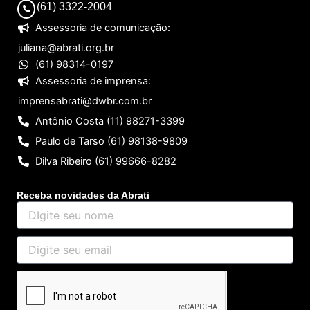
(61) 3322-2004
Assessoria de comunicação:
juliana@abrati.org.br
(61) 98314-0197
Assessoria de imprensa:
imprensabrati@dwbr.com.br
Antônio Costa (11) 98271-3399
Paulo de Tarso (61) 98138-9809
Dilva Ribeiro (61) 99666-8282
Receba novidades da Abrati
DIgite
seu
nome
Digite
seu
email