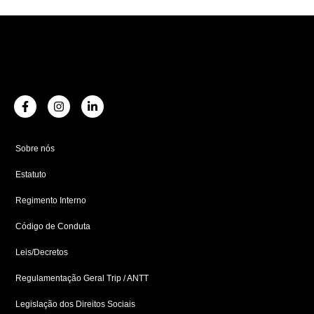
F
I
L
a
n
i
c
s
n
e
t
k
b
a
e
Sobre nós
o
g
d
o
r
i
Estatuto
k
a
n
-
m
-
f
i
Regimento Interno
n
Código de Conduta
Leis/Decretos
Regulamentação Geral Trip / ANTT
Legislação dos Direitos Sociais