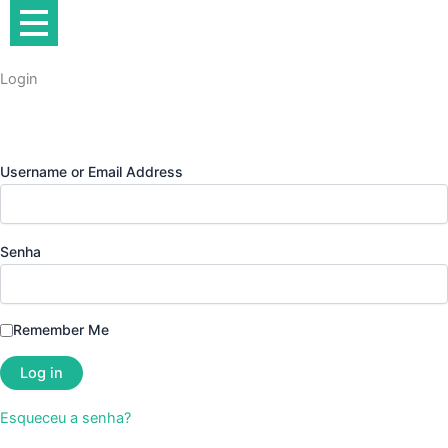
Ir
para
o
Login
conteúdo
Username or Email Address
Senha
Remember Me
Esqueceu a senha?