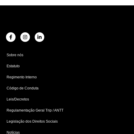
F
I
L
a
n
i
c
s
n
e
t
k
b
a
e
Sobre nós
o
g
d
o
r
i
Estatuto
k
a
n
-
m
-
f
i
Regimento Interno
n
Código de Conduta
Leis/Decretos
Regulamentação Geral Trip / ANTT
Legislação dos Direitos Sociais
Notícias