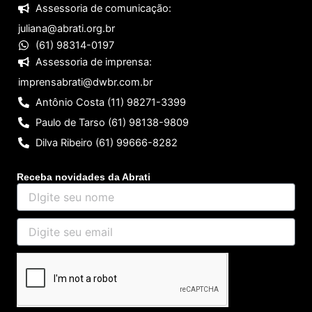
Assessoria de comunicação:
juliana@abrati.org.br
(61) 98314-0197
Assessoria de imprensa:
imprensabrati@dwbr.com.br
Antônio Costa (11) 98271-3399
Paulo de Tarso (61) 98138-9809
Dilva Ribeiro (61) 99666-8282
Receba novidades da Abrati
DIgite
seu
nome
Digite
seu
email