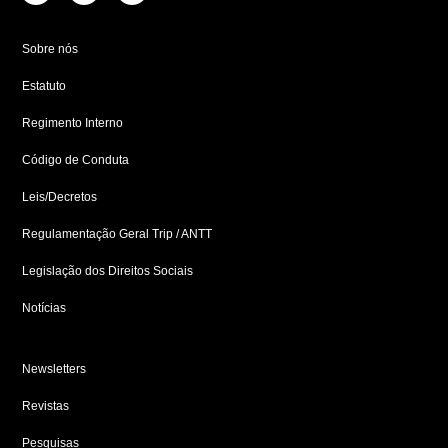
c
s
n
e
t
k
b
a
e
Sobre nós
o
g
d
o
r
i
Estatuto
k
a
n
-
m
-
f
i
Regimento Interno
n
Código de Conduta
Leis/Decretos
Regulamentação Geral Trip / ANTT
Legislação dos Direitos Sociais
Notícias
Newsletters
Revistas
Pesquisas