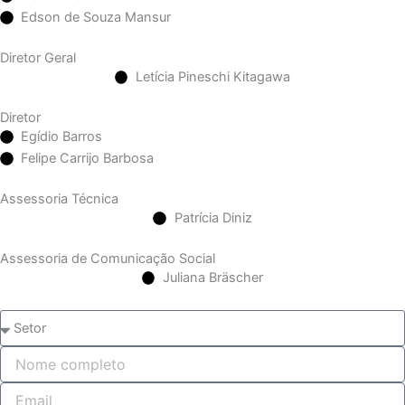
Edson de Souza Mansur
Diretor Geral
Letícia Pineschi Kitagawa
Diretor
Egídio Barros
Felipe Carrijo Barbosa
Assessoria Técnica
Patrícia Diniz
Assessoria de Comunicação Social
Juliana Bräscher
S
e
t
N
o
o
r
m
E