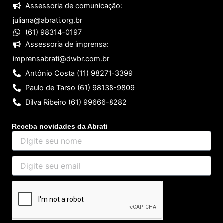
Assessoria de comunicação:
juliana@abrati.org.br
(61) 98314-0197
Assessoria de imprensa:
imprensabrati@dwbr.com.br
Antônio Costa (11) 98271-3399
Paulo de Tarso (61) 98138-9809
Dilva Ribeiro (61) 99666-8282
Receba novidades da Abrati
DIgite
seu
nome
Digite
seu
email