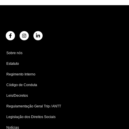
F
I
L
a
n
i
c
s
n
e
t
k
b
a
e
Sobre nós
o
g
d
o
r
i
Estatuto
k
a
n
-
m
-
f
i
Regimento Interno
n
Código de Conduta
Leis/Decretos
Regulamentação Geral Trip / ANTT
Legislação dos Direitos Sociais
Notícias