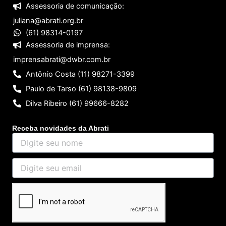
Assessoria de comunicação:
juliana@abrati.org.br
(61) 98314-0197
Assessoria de imprensa:
imprensabrati@dwbr.com.br
Antônio Costa (11) 98271-3399
Paulo de Tarso (61) 98138-9809
Dilva Ribeiro (61) 99666-8282
Receba novidades da Abrati
DIgite
seu
nome
Digite
seu
email