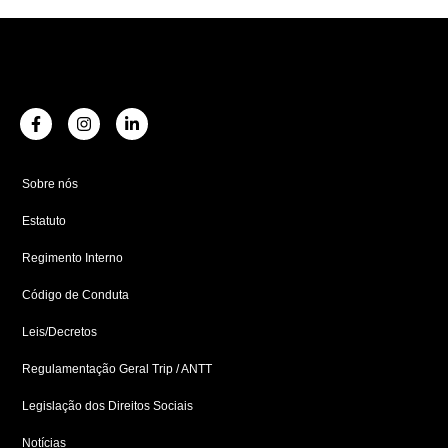
F
I
L
a
n
i
c
s
n
e
t
k
b
a
e
Sobre nós
o
g
d
o
r
i
Estatuto
k
a
n
-
m
-
f
i
Regimento Interno
n
Código de Conduta
Leis/Decretos
Regulamentação Geral Trip / ANTT
Legislação dos Direitos Sociais
Notícias