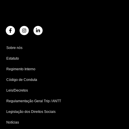
F
I
L
a
n
i
c
s
n
e
t
k
b
a
e
Sobre nós
o
g
d
o
r
i
Estatuto
k
a
n
-
m
-
f
i
Regimento Interno
n
Código de Conduta
Leis/Decretos
Regulamentação Geral Trip / ANTT
Legislação dos Direitos Sociais
Notícias