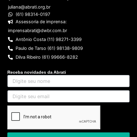
juliana@abrati.org.br
(61) 98314-0197
Assessoria de imprensa:
imprensabrati@dwbr.com.br
Antônio Costa (11) 98271-3399
Paulo de Tarso (61) 98138-9809
Dilva Ribeiro (61) 99666-8282
Receba novidades da Abrati
DIgite
seu
nome
Digite
seu
email