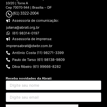
10/20 | Torre A
Cep 70070-944 | Brasília – DF
(61) 3322-2004
Assessoria de comunicação:
juliana@abrati.org.br
(61) 98314-0197
Assessoria de imprensa:
imprensabrati@dwbr.com.br
Antônio Costa (11) 98271-3399
Paulo de Tarso (61) 98138-9809
Dilva Ribeiro (61) 99666-8282
Receba novidades da Abrati
DIgite
seu
nome
Digite
seu
email