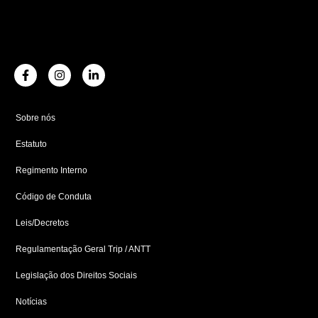
F
I
L
a
n
i
c
s
n
e
t
k
b
a
e
Sobre nós
o
g
d
o
r
i
Estatuto
k
a
n
-
m
-
f
i
Regimento Interno
n
Código de Conduta
Leis/Decretos
Regulamentação Geral Trip / ANTT
Legislação dos Direitos Sociais
Notícias