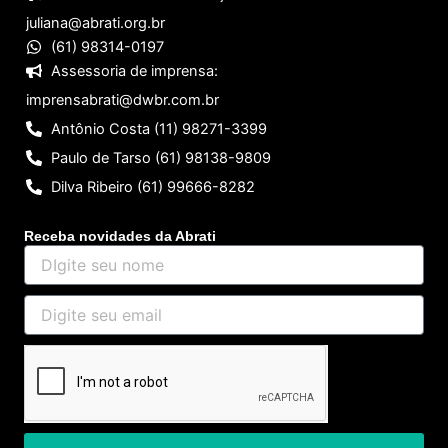
juliana@abrati.org.br
(61) 98314-0197
Assessoria de imprensa:
imprensabrati@dwbr.com.br
Antônio Costa (11) 98271-3399
Paulo de Tarso (61) 98138-9809
Dilva Ribeiro (61) 99666-8282
Receba novidades da Abrati
DIgite
seu
nome
Digite
seu
email