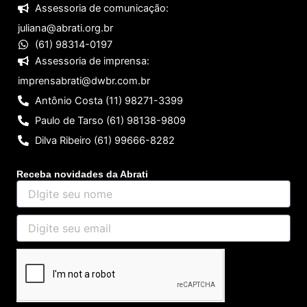
Assessoria de comunicação:
juliana@abrati.org.br
(61) 98314-0197
Assessoria de imprensa:
imprensabrati@dwbr.com.br
Antônio Costa (11) 98271-3399
Paulo de Tarso (61) 98138-9809
Dilva Ribeiro (61) 99666-8282
Receba novidades da Abrati
DIgite
seu
nome
Digite
seu
email