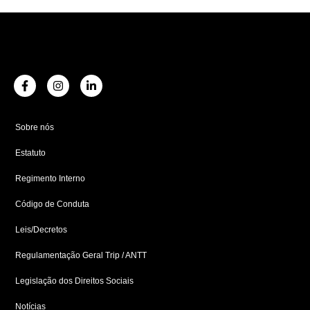
F
I
L
a
n
i
c
s
n
e
t
k
b
a
e
Sobre nós
o
g
d
o
r
i
Estatuto
k
a
n
-
m
-
f
i
Regimento Interno
n
Código de Conduta
Leis/Decretos
Regulamentação Geral Trip / ANTT
Legislação dos Direitos Sociais
Notícias