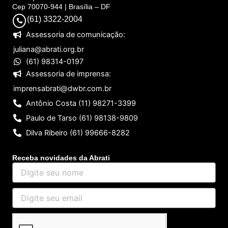
Cep 70070-944 | Brasília – DF
(61) 3322-2004
Assessoria de comunicação:
juliana@abrati.org.br
(61) 98314-0197
Assessoria de imprensa:
imprensabrati@dwbr.com.br
Antônio Costa (11) 98271-3399
Paulo de Tarso (61) 98138-9809
Dilva Ribeiro (61) 99666-8282
Receba novidades da Abrati
DIgite
seu
nome
Digite
seu
email