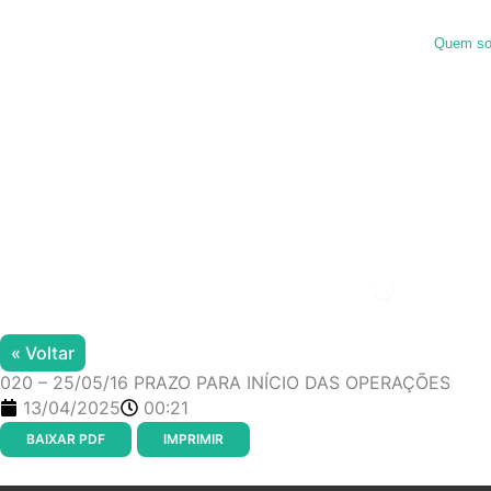
Ir
para
Quem s
o
conteúdo
Menu de alter
« Voltar
020 – 25/05/16 PRAZO PARA INÍCIO DAS OPERAÇÕES
13/04/2025
00:21
BAIXAR PDF
IMPRIMIR