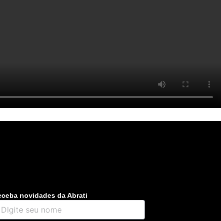
ceba novidades da Abrati
gite
u