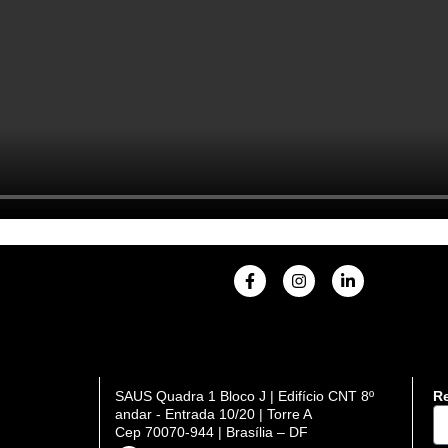
F
I
L
a
n
i
c
s
n
e
t
k
b
a
e
o
g
d
o
r
i
k
a
n
SAUS Quadra 1 Bloco J | Edifício CNT 8º
Re
-
m
-
DI
andar - Entrada 10/20 | Torre A
f
i
n
Cep 70070-944 | Brasília – DF
se