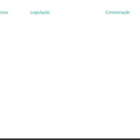
omos
Legislação
Comunicação
nância de hambúrguer