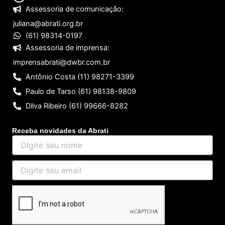
Assessoria de comunicação:
juliana@abrati.org.br
(61) 98314-0197
Assessoria de imprensa:
imprensabrati@dwbr.com.br
Antônio Costa (11) 98271-3399
Paulo de Tarso (61) 98138-9809
Dilva Ribeiro (61) 99666-8282
Receba novidades da Abrati
DIgite
seu
nome
Digite
seu
email