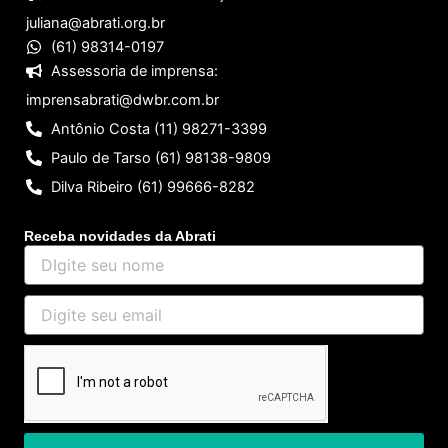
juliana@abrati.org.br
(61) 98314-0197
Assessoria de imprensa:
imprensabrati@dwbr.com.br
Antônio Costa (11) 98271-3399
Paulo de Tarso (61) 98138-9809
Dilva Ribeiro (61) 99666-8282
Receba novidades da Abrati
DIgite
seu
nome
Digite
seu
email