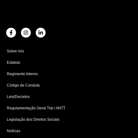
F
I
L
a
n
i
c
s
n
e
t
k
b
a
e
Sobre nós
o
g
d
o
r
i
Estatuto
k
a
n
-
m
-
f
i
Regimento Interno
n
Código de Conduta
Leis/Decretos
Regulamentação Geral Trip / ANTT
Legislação dos Direitos Sociais
Notícias