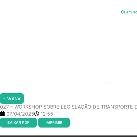
Ir
para
Quem s
o
conteúdo
Menu de alter
« Voltar
027 – WORKSHOP SOBRE LEGISLAÇÃO DE TRANSPORTE DE 
07/04/2025
12:55
BAIXAR PDF
IMPRIMIR