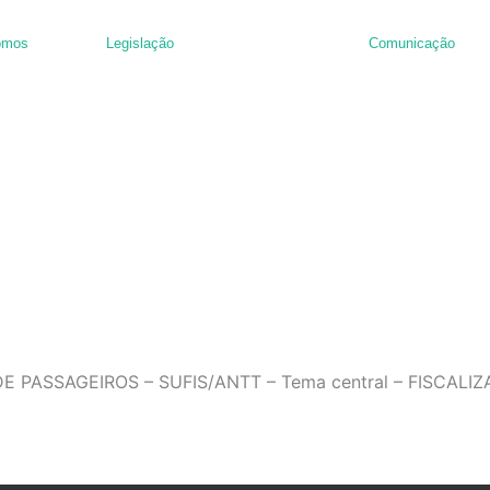
omos
Legislação
Comunicação
nância de hambúrguer
PASSAGEIROS – SUFIS/ANTT – Tema central – FISCALI