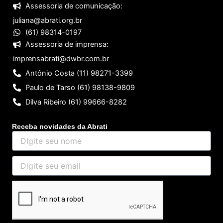
Assessoria de comunicação:
juliana@abrati.org.br
(61) 98314-0197
Assessoria de imprensa:
imprensabrati@dwbr.com.br
Antônio Costa (11) 98271-3399
Paulo de Tarso (61) 98138-9809
Dilva Ribeiro (61) 99666-8282
Receba novidades da Abrati
DIgite
seu
nome
Digite
seu
email