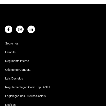
F
I
L
a
n
i
c
s
n
e
t
k
b
a
e
Sobre nós
o
g
d
o
r
i
Estatuto
k
a
n
-
m
-
f
i
Regimento Interno
n
Código de Conduta
Leis/Decretos
Regulamentação Geral Trip / ANTT
Legislação dos Direitos Sociais
Notícias