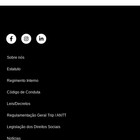
F
I
L
a
n
i
c
s
n
e
t
k
b
a
e
Sobre nós
o
g
d
o
r
i
Estatuto
k
a
n
-
m
-
f
i
Regimento Interno
n
Código de Conduta
Leis/Decretos
Regulamentação Geral Trip / ANTT
Legislação dos Direitos Sociais
Notícias