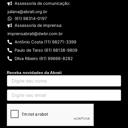
Assessoria de comunicação:
juliana@abrati.org.br
(61) 98314-0197
Assessoria de imprensa:
imprensabrati@dwbr.com.br
Antônio Costa (11) 98271-3399
Paulo de Tarso (61) 98138-9809
Dilva Ribeiro (61) 99666-8282
Receba novidades da Abrati
DIgite
seu
nome
Digite
seu
email