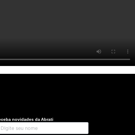
ceba novidades da Abrati
gite
u