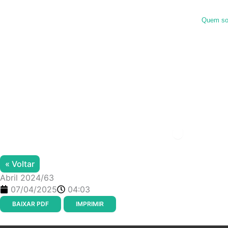
Ir
para
Quem s
o
conteúdo
Menu de alter
« Voltar
Abril 2024/63
07/04/2025
04:03
BAIXAR PDF
IMPRIMIR