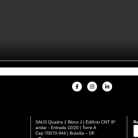
F
I
L
a
n
i
c
s
n
e
t
k
b
a
e
o
g
d
o
r
i
k
a
n
SAUS Quadra 1 Bloco J | Edifício CNT 8º
Re
-
m
-
DI
andar - Entrada 10/20 | Torre A
f
i
n
Cep 70070-944 | Brasília – DF
se