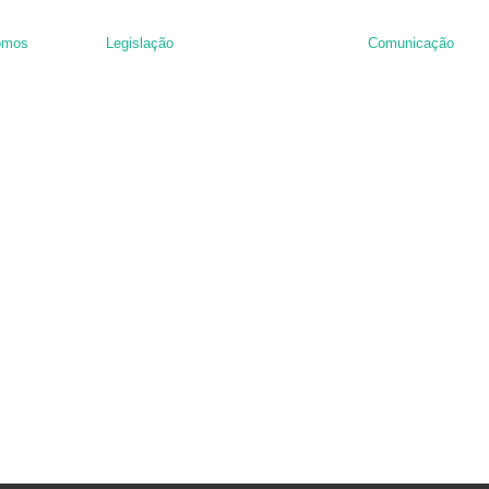
omos
Legislação
Comunicação
nância de hambúrguer