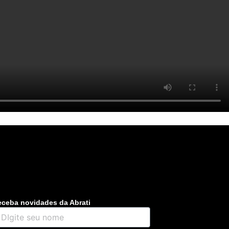
ceba novidades da Abrati
gite
u