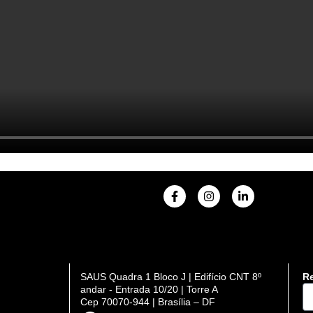
F
I
L
a
n
i
c
s
n
e
t
k
b
a
e
o
g
d
o
r
i
k
a
n
SAUS Quadra 1 Bloco J | Edifício CNT 8º
Re
-
m
-
DI
andar - Entrada 10/20 | Torre A
f
i
n
Cep 70070-944 | Brasília – DF
se