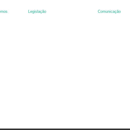
omos
Legislação
Comunicação
nância de hambúrguer