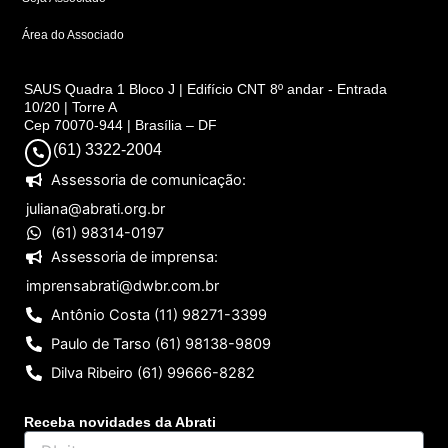
Área do Associado
SAUS Quadra 1 Bloco J | Edifício CNT 8º andar - Entrada
10/20 | Torre A
Cep 70070-944 | Brasília – DF
(61) 3322-2004
Assessoria de comunicação:
juliana@abrati.org.br
(61) 98314-0197
Assessoria de imprensa:
imprensabrati@dwbr.com.br
Antônio Costa (11) 98271-3399
Paulo de Tarso (61) 98138-9809
Dilva Ribeiro (61) 99666-8282
Receba novidades da Abrati
DIgite