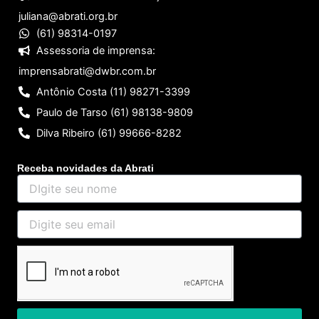
juliana@abrati.org.br
(61) 98314-0197
Assessoria de imprensa:
imprensabrati@dwbr.com.br
Antônio Costa (11) 98271-3399
Paulo de Tarso (61) 98138-9809
Dilva Ribeiro (61) 99666-8282
Receba novidades da Abrati
DIgite
seu
nome
Digite
seu
email