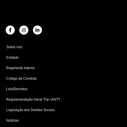
F
I
L
a
n
i
c
s
n
e
t
k
b
a
e
Sobre nós
o
g
d
o
r
i
Estatuto
k
a
n
-
m
-
f
i
Regimento Interno
n
Código de Conduta
Leis/Decretos
Regulamentação Geral Trip / ANTT
Legislação dos Direitos Sociais
Notícias