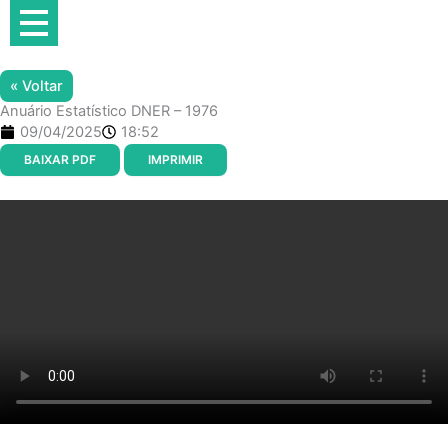
Ir
para
o
conteúdo
« Voltar
Anuário Estatístico DNER – 1976
09/04/2025
18:52
BAIXAR PDF
IMPRIMIR