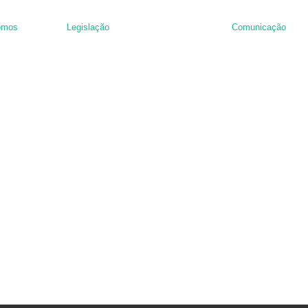
omos
Legislação
Comunicação
nância de hambúrguer