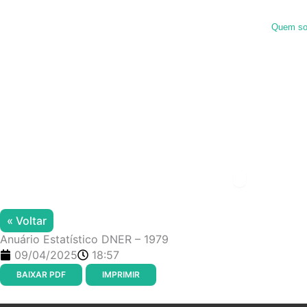
Ir
para
Quem s
o
conteúdo
Menu de alter
« Voltar
Anuário Estatístico DNER – 1979
09/04/2025
18:57
BAIXAR PDF
IMPRIMIR