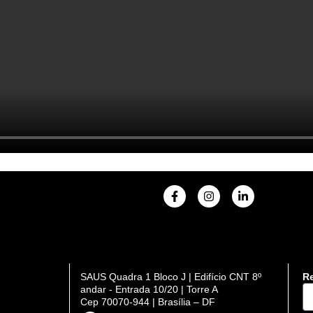
F
I
L
a
n
i
c
s
n
e
t
k
b
a
e
o
g
d
o
r
i
k
a
n
SAUS Quadra 1 Bloco J | Edifício CNT 8º
Re
-
m
-
DI
andar - Entrada 10/20 | Torre A
f
i
n
Cep 70070-944 | Brasília – DF
se