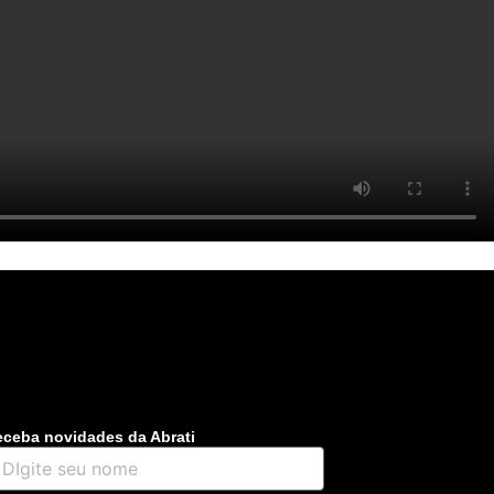
ceba novidades da Abrati
gite
u