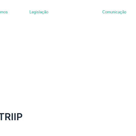
omos
Legislação
Comunicação
nância de hambúrguer
TRIIP