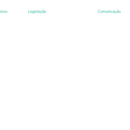
omos
Legislação
Comunicação
nância de hambúrguer