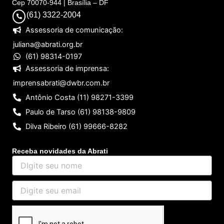
Cep 70070-944 | Brasília – DF
(61) 3322-2004
Assessoria de comunicação:
juliana@abrati.org.br
(61) 98314-0197
Assessoria de imprensa:
imprensabrati@dwbr.com.br
Antônio Costa (11) 98271-3399
Paulo de Tarso (61) 98138-9809
Dilva Ribeiro (61) 99666-8282
Receba novidades da Abrati
DIgite
seu
nome
Digite
seu
email