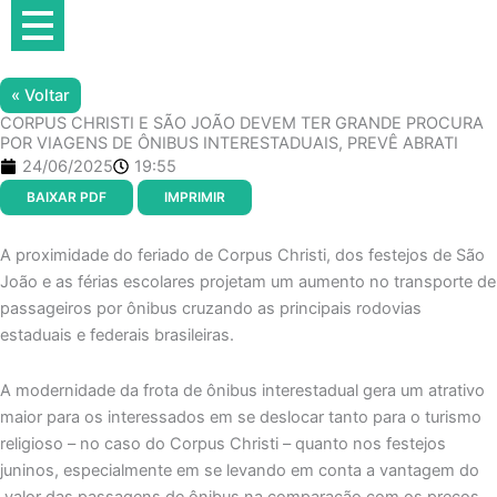
Ir
para
o
conteúdo
« Voltar
CORPUS CHRISTI E SÃO JOÃO DEVEM TER GRANDE PROCURA
POR VIAGENS DE ÔNIBUS INTERESTADUAIS, PREVÊ ABRATI
24/06/2025
19:55
BAIXAR PDF
IMPRIMIR
A proximidade do feriado de Corpus Christi, dos festejos de São
João e as férias escolares projetam um aumento no transporte de
passageiros por ônibus cruzando as principais rodovias
estaduais e federais brasileiras.
A modernidade da frota de ônibus interestadual gera um atrativo
maior para os interessados em se deslocar tanto para o turismo
religioso – no caso do Corpus Christi – quanto nos festejos
juninos, especialmente em se levando em conta a vantagem do
valor das passagens de ônibus na comparação com os preços