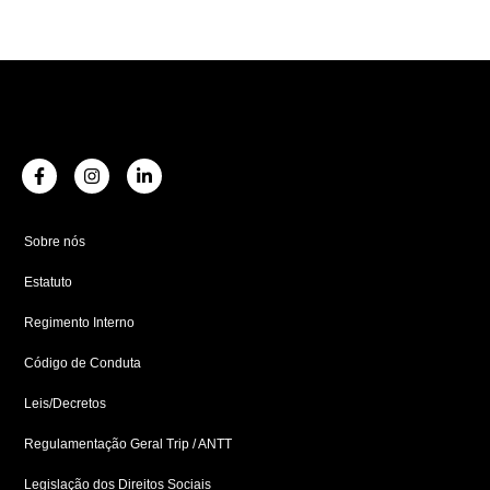
F
I
L
a
n
i
c
s
n
e
t
k
b
a
e
Sobre nós
o
g
d
o
r
i
Estatuto
k
a
n
-
m
-
f
i
Regimento Interno
n
Código de Conduta
Leis/Decretos
Regulamentação Geral Trip / ANTT
Legislação dos Direitos Sociais