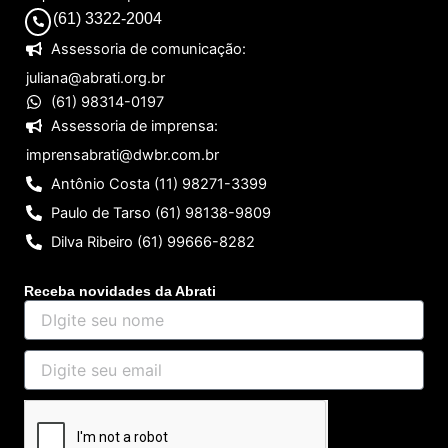
(61) 3322-2004
Assessoria de comunicação:
juliana@abrati.org.br
(61) 98314-0197
Assessoria de imprensa:
imprensabrati@dwbr.com.br
Antônio Costa (11) 98271-3399
Paulo de Tarso (61) 98138-9809
Dilva Ribeiro (61) 99666-8282
Receba novidades da Abrati
DIgite
seu
nome
Digite
seu
email