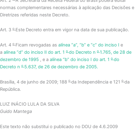
Art. 2
A Secretaria da Receita Federal do Brasil poderá editar
normas complementares necessárias à aplicação das Decisões e
Diretrizes referidas neste Decreto.
o
Art. 3
Este Decreto entra em vigor na data de sua publicação.
o
Art. 4
Ficam revogadas as
alínea “a”, “b” e “c” do inciso I
e
o
o
a
alínea “d” do inciso II do art. 1
do Decreto n
1.765, de 28 de
o
dezembro de 1995
, e a
alínea “b” do inciso I do art. 1
do
o
Decreto n
5.637, de 26 de dezembro de 2005.
o
o
Brasília, 4 de junho de 2009; 188
da Independência e 121
da
República.
LUIZ INÁCIO LULA DA SILVA
Guido Mantega
Este texto não substitui o publicado no DOU de 4.6.2009