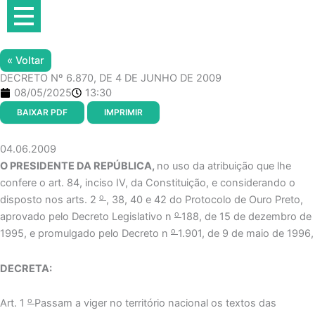
Ir
para
o
conteúdo
« Voltar
DECRETO Nº 6.870, DE 4 DE JUNHO DE 2009
08/05/2025
13:30
BAIXAR PDF
IMPRIMIR
04.06.2009
O PRESIDENTE DA REPÚBLICA,
no uso da atribuição que lhe
confere o art. 84, inciso IV, da Constituição, e considerando o
o
disposto nos arts. 2
, 38, 40 e 42 do Protocolo de Ouro Preto,
o
aprovado pelo Decreto Legislativo n
188, de 15 de dezembro de
o
1995, e promulgado pelo Decreto n
1.901, de 9 de maio de 1996,
DECRETA:
o
Art. 1
Passam a viger no território nacional os textos das