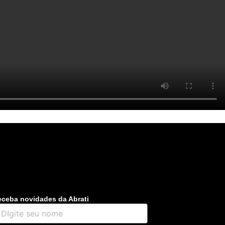
ceba novidades da Abrati
gite
u