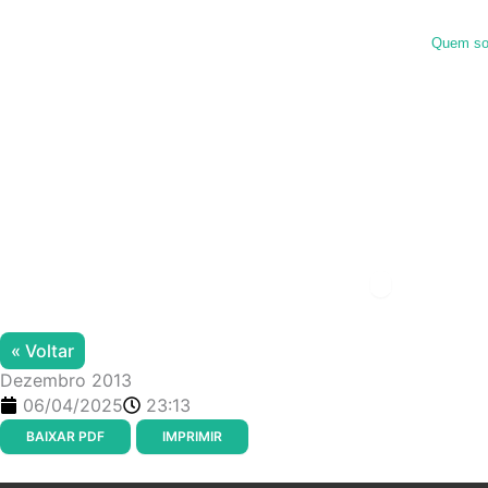
Ir
para
Quem s
o
conteúdo
Menu de alter
« Voltar
Dezembro 2013
06/04/2025
23:13
BAIXAR PDF
IMPRIMIR