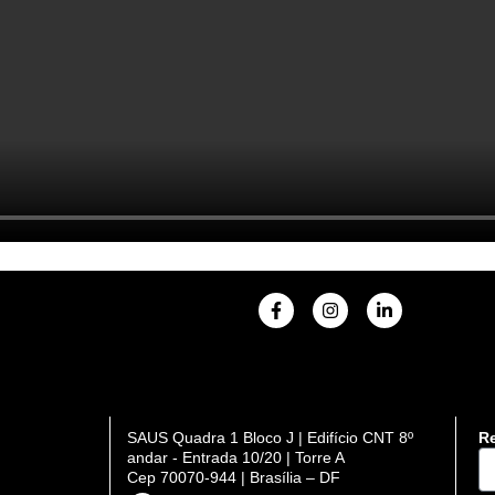
F
I
L
a
n
i
c
s
n
e
t
k
b
a
e
o
g
d
o
r
i
k
a
n
SAUS Quadra 1 Bloco J | Edifício CNT 8º
Re
-
m
-
DI
andar - Entrada 10/20 | Torre A
f
i
n
Cep 70070-944 | Brasília – DF
se