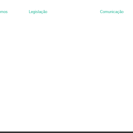
omos
Legislação
Comunicação
nância de hambúrguer