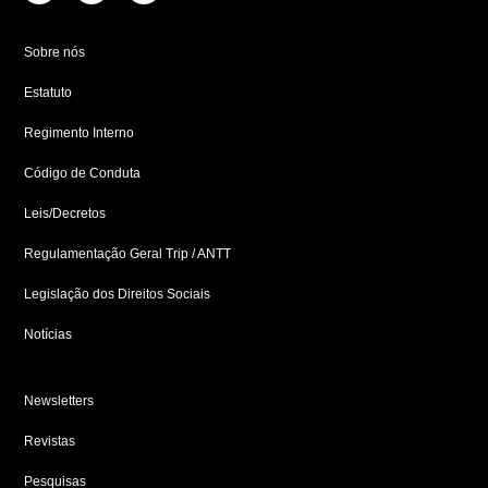
c
s
n
e
t
k
b
a
e
Sobre nós
o
g
d
o
r
i
Estatuto
k
a
n
-
m
-
f
i
Regimento Interno
n
Código de Conduta
Leis/Decretos
Regulamentação Geral Trip / ANTT
Legislação dos Direitos Sociais
Notícias
Newsletters
Revistas
Pesquisas