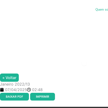
Ir
para
Quem s
o
conteúdo
Menu de alter
« Voltar
Janeiro 2022/13
07/04/2025
02:48
BAIXAR PDF
IMPRIMIR