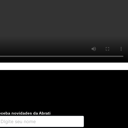
ceba novidades da Abrati
gite
u