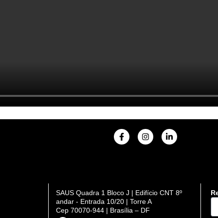
F
I
L
a
n
i
c
s
n
e
t
k
b
a
e
o
g
d
o
r
i
k
a
n
SAUS Quadra 1 Bloco J | Edifício CNT 8º
Re
-
m
-
DI
andar - Entrada 10/20 | Torre A
f
i
n
Cep 70070-944 | Brasília – DF
se