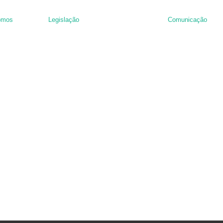
omos
Legislação
Comunicação
nância de hambúrguer