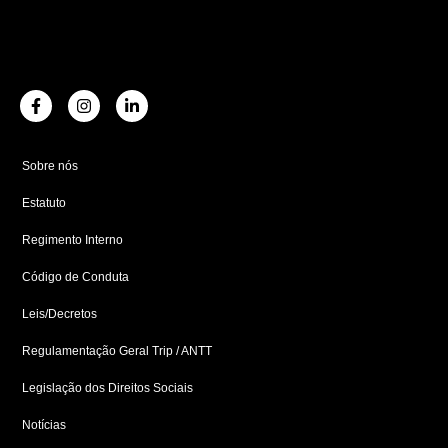
F
I
L
a
n
i
c
s
n
e
t
k
b
a
e
Sobre nós
o
g
d
o
r
i
Estatuto
k
a
n
-
m
-
f
i
Regimento Interno
n
Código de Conduta
Leis/Decretos
Regulamentação Geral Trip / ANTT
Legislação dos Direitos Sociais
Notícias