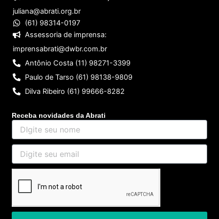
juliana@abrati.org.br
(61) 98314-0197
Assessoria de imprensa:
imprensabrati@dwbr.com.br
Antônio Costa (11) 98271-3399
Paulo de Tarso (61) 98138-9809
Dilva Ribeiro (61) 99666-8282
Receba novidades da Abrati
DIgite
seu
nome
Digite
seu
email