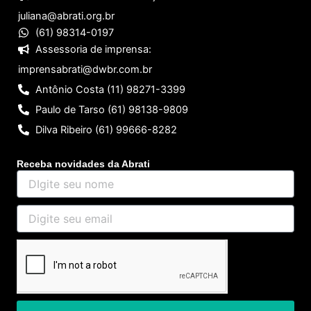
juliana@abrati.org.br
(61) 98314-0197
Assessoria de imprensa:
imprensabrati@dwbr.com.br
Antônio Costa (11) 98271-3399
Paulo de Tarso (61) 98138-9809
Dilva Ribeiro (61) 99666-8282
Receba novidades da Abrati
DIgite
seu
nome
Digite
seu
email