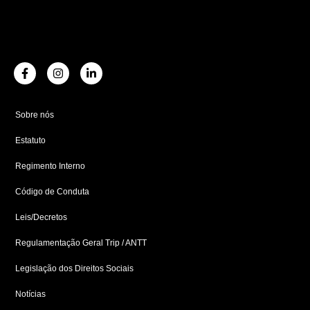
F
I
L
a
n
i
c
s
n
e
t
k
b
a
e
Sobre nós
o
g
d
o
r
i
Estatuto
k
a
n
-
m
-
f
i
Regimento Interno
n
Código de Conduta
Leis/Decretos
Regulamentação Geral Trip / ANTT
Legislação dos Direitos Sociais
Notícias