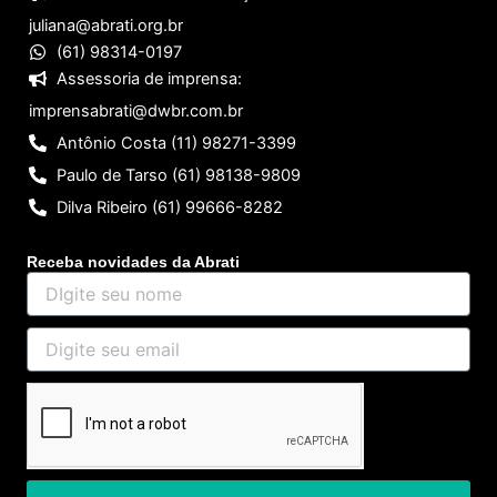
juliana@abrati.org.br
(61) 98314-0197
Assessoria de imprensa:
imprensabrati@dwbr.com.br
Antônio Costa (11) 98271-3399
Paulo de Tarso (61) 98138-9809
Dilva Ribeiro (61) 99666-8282
Receba novidades da Abrati
DIgite
seu
nome
Digite
seu
email