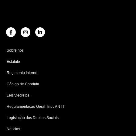
F
I
L
a
n
i
c
s
n
e
t
k
b
a
e
Sobre nós
o
g
d
o
r
i
Estatuto
k
a
n
-
m
-
f
i
Regimento Interno
n
Código de Conduta
Leis/Decretos
Regulamentação Geral Trip / ANTT
Legislação dos Direitos Sociais
Notícias