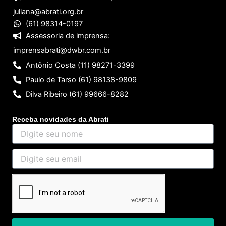
juliana@abrati.org.br
(61) 98314-0197
Assessoria de imprensa:
imprensabrati@dwbr.com.br
Antônio Costa (11) 98271-3399
Paulo de Tarso (61) 98138-9809
Dilva Ribeiro (61) 99666-8282
Receba novidades da Abrati
DIgite
seu
nome
Digite
seu
email