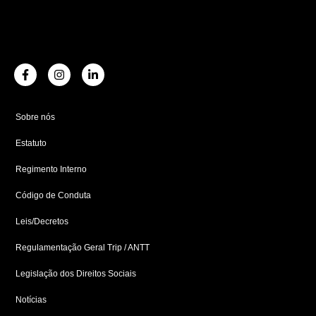
F
I
L
a
n
i
c
s
n
e
t
k
b
a
e
Sobre nós
o
g
d
o
r
i
Estatuto
k
a
n
-
m
-
f
i
Regimento Interno
n
Código de Conduta
Leis/Decretos
Regulamentação Geral Trip / ANTT
Legislação dos Direitos Sociais
Notícias