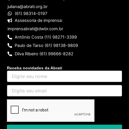
juliana@abrati.org.br
(61) 98314-0197
Assessoria de imprensa:
imprensabrati@dwbr.com.br
Antônio Costa (11) 98271-3399
Paulo de Tarso (61) 98138-9809
Dilva Ribeiro (61) 99666-8282
Receba novidades da Abrati
DIgite
seu
nome
Digite
seu
email