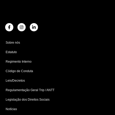
F
I
L
a
n
i
c
s
n
e
t
k
b
a
e
Sobre nós
o
g
d
o
r
i
Estatuto
k
a
n
-
m
-
f
i
Regimento Interno
n
Código de Conduta
Leis/Decretos
Regulamentação Geral Trip / ANTT
Legislação dos Direitos Sociais
Notícias