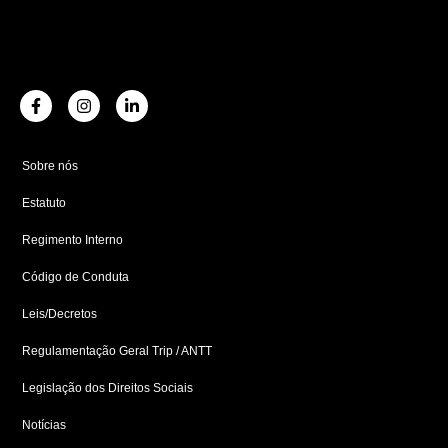
F
I
L
a
n
i
c
s
n
e
t
k
b
a
e
Sobre nós
o
g
d
o
r
i
Estatuto
k
a
n
-
m
-
f
i
Regimento Interno
n
Código de Conduta
Leis/Decretos
Regulamentação Geral Trip / ANTT
Legislação dos Direitos Sociais
Notícias