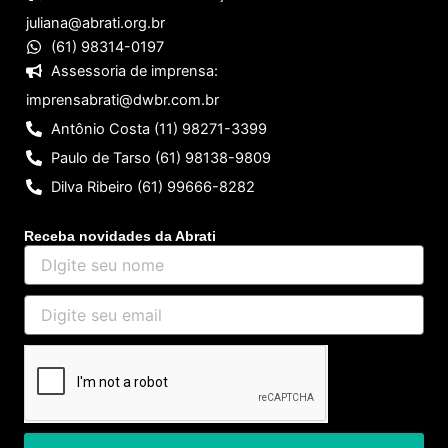
juliana@abrati.org.br
(61) 98314-0197
Assessoria de imprensa:
imprensabrati@dwbr.com.br
Antônio Costa (11) 98271-3399
Paulo de Tarso (61) 98138-9809
Dilva Ribeiro (61) 99666-8282
Receba novidades da Abrati
DIgite
seu
nome
Digite
seu
email