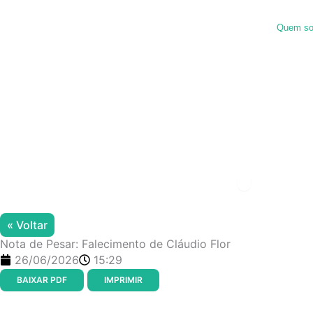
Ir
para
Quem s
o
conteúdo
Menu de alter
« Voltar
Nota de Pesar: Falecimento de Cláudio Flor
26/06/2026
15:29
BAIXAR PDF
IMPRIMIR