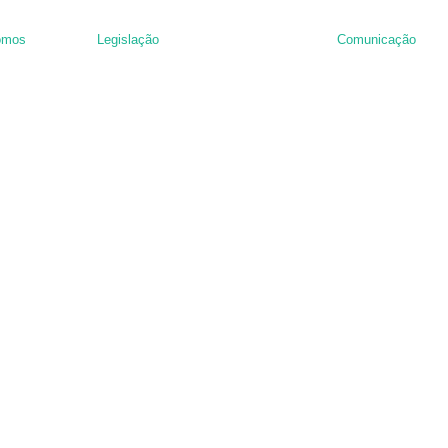
omos
Legislação
Comunicação
nância de hambúrguer