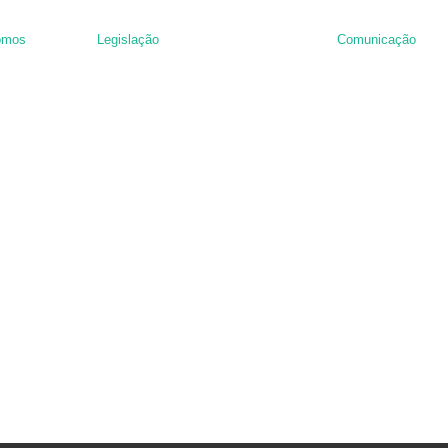
omos
Legislação
Comunicação
nância de hambúrguer