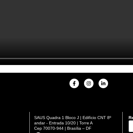
F
I
L
a
n
i
c
s
n
e
t
k
b
a
e
o
g
d
o
r
i
k
a
n
SAUS Quadra 1 Bloco J | Edifício CNT 8º
Re
-
m
-
DI
andar - Entrada 10/20 | Torre A
f
i
n
Cep 70070-944 | Brasília – DF
se