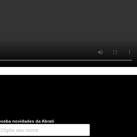
ceba novidades da Abrati
gite
u