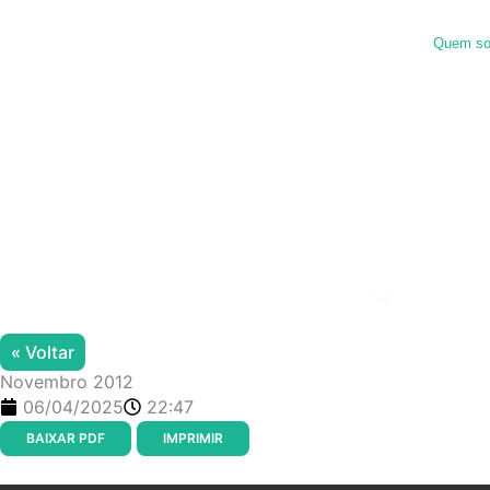
Ir
para
Quem s
o
conteúdo
Menu de alter
« Voltar
Novembro 2012
06/04/2025
22:47
BAIXAR PDF
IMPRIMIR