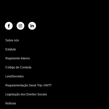
F
I
L
a
n
i
c
s
n
e
t
k
b
a
e
Sobre nós
o
g
d
o
r
i
Estatuto
k
a
n
-
m
-
f
i
Regimento Interno
n
Código de Conduta
Leis/Decretos
Regulamentação Geral Trip / ANTT
Legislação dos Direitos Sociais
Notícias