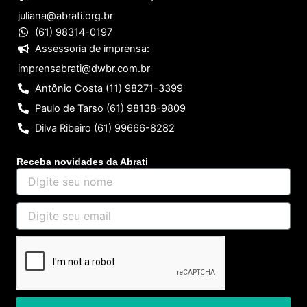
juliana@abrati.org.br
(61) 98314-0197
Assessoria de imprensa:
imprensabrati@dwbr.com.br
Antônio Costa (11) 98271-3399
Paulo de Tarso (61) 98138-9809
Dilva Ribeiro (61) 99666-8282
Receba novidades da Abrati
DIgite
seu
nome
Digite
seu
email