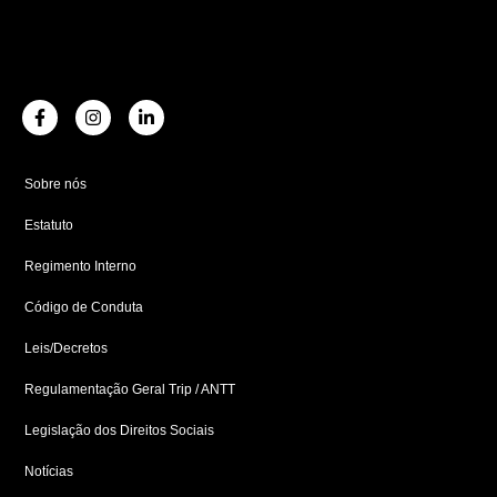
F
I
L
a
n
i
c
s
n
e
t
k
b
a
e
Sobre nós
o
g
d
o
r
i
Estatuto
k
a
n
-
m
-
f
i
Regimento Interno
n
Código de Conduta
Leis/Decretos
Regulamentação Geral Trip / ANTT
Legislação dos Direitos Sociais
Notícias