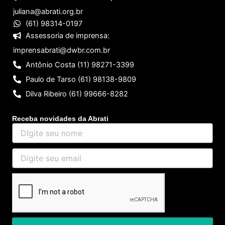
juliana@abrati.org.br
(61) 98314-0197
Assessoria de imprensa:
imprensabrati@dwbr.com.br
Antônio Costa (11) 98271-3399
Paulo de Tarso (61) 98138-9809
Dilva Ribeiro (61) 99666-8282
Receba novidades da Abrati
DIgite
seu
nome
Digite
seu
email