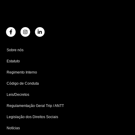
F
I
L
a
n
i
c
s
n
e
t
k
b
a
e
Sobre nós
o
g
d
o
r
i
Estatuto
k
a
n
-
m
-
f
i
Regimento Interno
n
Código de Conduta
Leis/Decretos
Regulamentação Geral Trip / ANTT
Legislação dos Direitos Sociais
Notícias