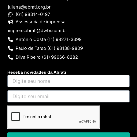
juliana@abrati.org.br
(61) 98314-0197
Assessoria de imprensa:
imprensabrati@dwbr.com.br
Antônio Costa (11) 98271-3399
Paulo de Tarso (61) 98138-9809
Dilva Ribeiro (61) 99666-8282
Receba novidades da Abrati
DIgite
seu
nome
Digite
seu
email