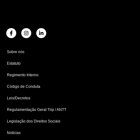
F
I
L
a
n
i
c
s
n
e
t
k
b
a
e
Sobre nós
o
g
d
o
r
i
Estatuto
k
a
n
-
m
-
f
i
Regimento Interno
n
Código de Conduta
Leis/Decretos
Regulamentação Geral Trip / ANTT
Legislação dos Direitos Sociais
Notícias