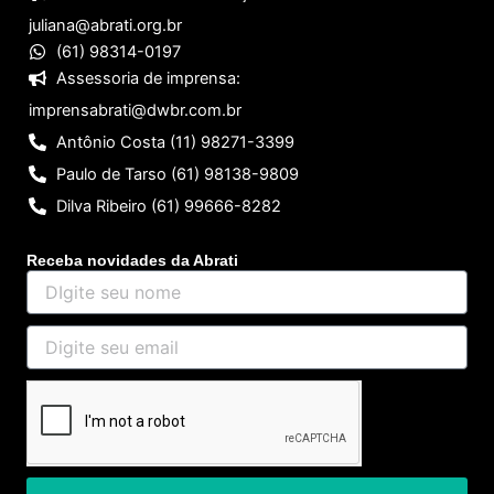
juliana@abrati.org.br
(61) 98314-0197
Assessoria de imprensa:
imprensabrati@dwbr.com.br
Antônio Costa (11) 98271-3399
Paulo de Tarso (61) 98138-9809
Dilva Ribeiro (61) 99666-8282
Receba novidades da Abrati
DIgite
seu
nome
Digite
seu
email