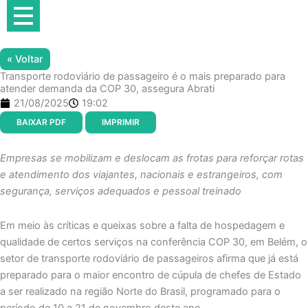
Ir
para
o
conteúdo
« Voltar
Transporte rodoviário de passageiro é o mais preparado para
atender demanda da COP 30, assegura Abrati
21/08/2025
19:02
BAIXAR PDF
IMPRIMIR
Empresas se mobilizam e deslocam as frotas para reforçar rotas
e atendimento dos viajantes, nacionais e estrangeiros, com
segurança, serviços adequados e pessoal treinado
Em meio às críticas e queixas sobre a falta de hospedagem e
qualidade de certos serviços na conferência COP 30, em Belém, o
setor de transporte rodoviário de passageiros afirma que já está
preparado para o maior encontro de cúpula de chefes de Estado
a ser realizado na região Norte do Brasil, programado para o
período de 10 a 21 de novembro deste ano.