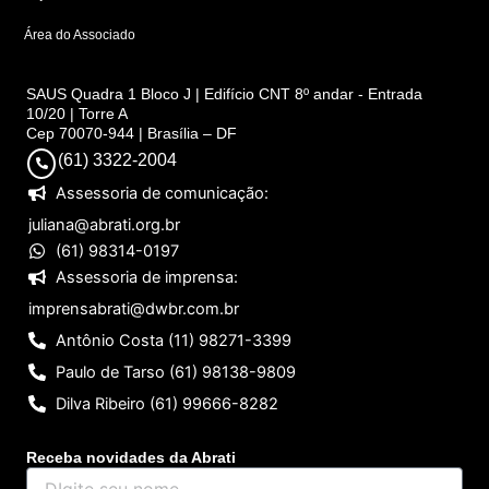
Área do Associado
SAUS Quadra 1 Bloco J | Edifício CNT 8º andar - Entrada
10/20 | Torre A
Cep 70070-944 | Brasília – DF
(61) 3322-2004
Assessoria de comunicação:
juliana@abrati.org.br
(61) 98314-0197
Assessoria de imprensa:
imprensabrati@dwbr.com.br
Antônio Costa (11) 98271-3399
Paulo de Tarso (61) 98138-9809
Dilva Ribeiro (61) 99666-8282
Receba novidades da Abrati
DIgite