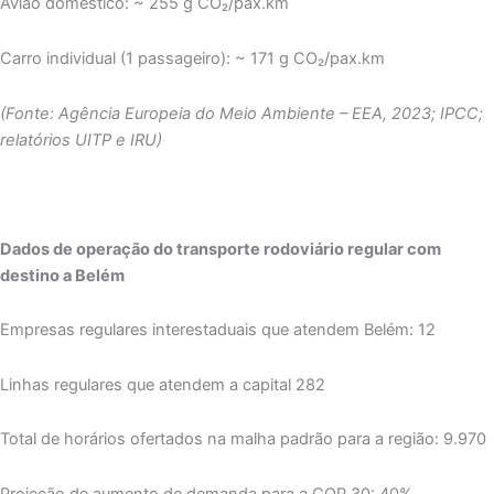
Avião doméstico: ~ 255 g CO₂/pax.km
Carro individual (1 passageiro): ~ 171 g CO₂/pax.km
(Fonte: Agência Europeia do Meio Ambiente – EEA, 2023; IPCC;
relatórios UITP e IRU)
Dados de operação do transporte rodoviário regular com
destino a Belém
Empresas regulares interestaduais que atendem Belém: 12
Linhas regulares que atendem a capital 282
Total de horários ofertados na malha padrão para a região: 9.970
Projeção de aumento de demanda para a COP 30: 40%