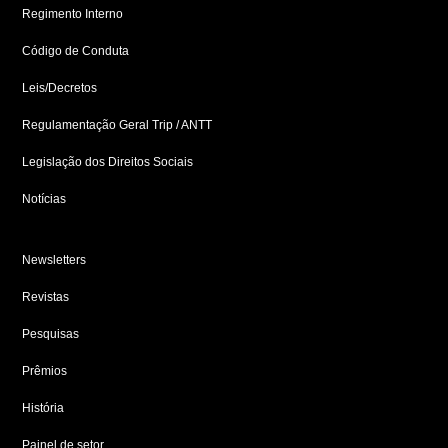
f
i
Regimento Interno
n
Código de Conduta
Leis/Decretos
Regulamentação Geral Trip / ANTT
Legislação dos Direitos Sociais
Notícias
Newsletters
Revistas
Pesquisas
Prêmios
História
Painel de setor