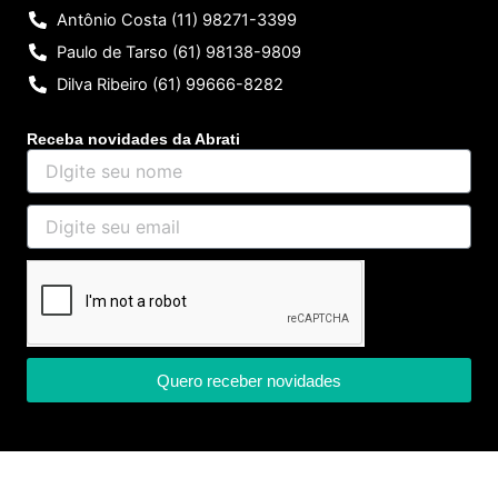
Antônio Costa (11) 98271-3399
Paulo de Tarso (61) 98138-9809
Dilva Ribeiro (61) 99666-8282
Receba novidades da Abrati
DIgite
seu
nome
Digite
seu
email
Quero receber novidades