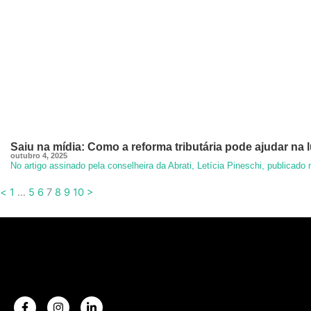
Saiu na mídia: Como a reforma tributária pode ajudar na l
outubro 4, 2025
No artigo assinado pela conselheira da Abrati, Letícia Pineschi, publicado
<
1
…
5
6
7
8
9
10
>
F
I
L