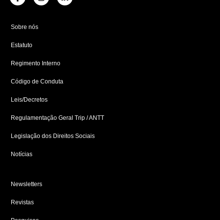
a
n
i
c
s
n
e
t
k
b
a
e
Sobre nós
o
g
d
o
r
i
Estatuto
k
a
n
-
m
-
f
i
Regimento Interno
n
Código de Conduta
Leis/Decretos
Regulamentação Geral Trip / ANTT
Legislação dos Direitos Sociais
Notícias
Newsletters
Revistas